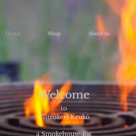
Home
Shop
About us
Welcome
to
Viltrökeri Krukö
-
a Smokehouse for